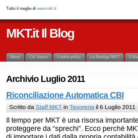
Tutto il meglio di
www.mkt.it
MKT.it Il Blog
News
Chi Siamo
Cookie policy
La Bottega MKT
Il Ma
Archivio Luglio 2011
Riconciliazione Automatica CBI
Scritto da
Staff MKT
in
Tesoreria
il 6 Luglio 2011
Il tempo per MKT è una risorsa important
proteggere da “sprechi”. Ecco perchè MK
di importare i dati dalla propria contabilità 