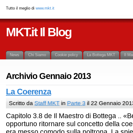
Tutto il meglio di
www.mkt.it
MKT.it Il Blog
News
Chi Siamo
Cookie policy
La Bottega MKT
Il Ma
Archivio Gennaio 2013
La Coerenza
Scritto da
Staff MKT
in
Parte 3
il 22 Gennaio 201
Capitolo 3.8 de Il Maestro di Bottega .. «B
opportuno ritornare sul concetto della 
era messo comodo sulla poltrona. La spi