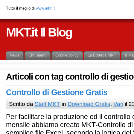
Tutto il meglio di
www.mkt.it
MKT.it Il Blog
News
Chi Siamo
Cookie policy
La Bottega MKT
Il Ma
Articoli con tag controllo di gesti
Controllo di Gestione Gratis
Scritto da
Staff MKT
in
Download Gratis
,
Vari
il 2
Per facilitare la produzione ed il control
mensile abbiamo creato MKT-Controllo di
semplice file Excel, secondo la logica del