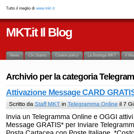
Tutto il meglio di
www.mkt.it
MKT.it Il Blog
News
Chi Siamo
Cookie policy
La Bottega MKT
Il Ma
Archivio per la categoria Telegr
Attivazione Message CARD GRATI
Scritto da
Staff MKT
in
Telegramma Online
il 7 
Invia un Telegramma Online e OGGI attivi 
Message GRATIS* per Inviare Telegramm
Posta Cartacea con Poste Italiane *Costo 