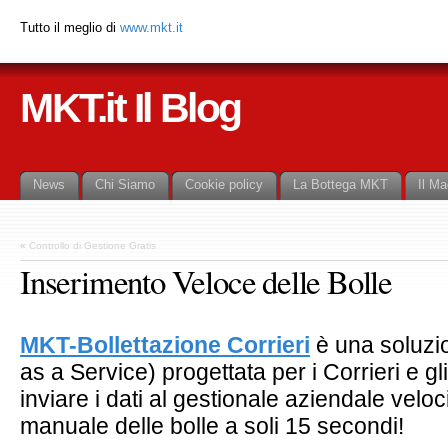
Tutto il meglio di
www.mkt.it
MKT.it Il Blog
News
Chi Siamo
Cookie policy
La Bottega MKT
Il Ma
«
Controllo di Gestione Gratis
Inserimento Veloce delle Bolle
MKT-Bollettazione Corrieri
è una soluzi
as a Service) progettata per i Corrieri e gl
inviare i dati al gestionale aziendale velo
manuale delle bolle a soli 15 secondi!