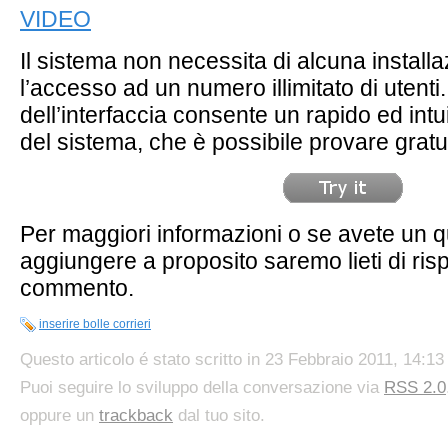
VIDEO
Il sistema non necessita di alcuna install
l’accesso ad un numero illimitato di utenti
dell’interfaccia consente un rapido ed int
del sistema, che è possibile provare grat
Per maggiori informazioni o se avete un q
aggiungere a proposito saremo lieti di ri
commento.
inserire bolle corrieri
Questo articolo é stato scritto in 23 Febbraio 2011, 14:13
Puoi seguire lo sviluppo della conversazione via
RSS 2.0
oppure un
trackback
dal tuo sito.