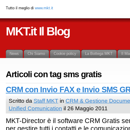
Tutto il meglio di
www.mkt.it
MKT.it Il Blog
News
Chi Siamo
Cookie policy
La Bottega MKT
Il Ma
Articoli con tag sms gratis
CRM con Invio FAX e Invio SMS G
Scritto da
Staff MKT
in
CRM & Gestione Docume
Unified Comunication
il 26 Maggio 2011
MKT-Director è il software CRM Gratis sen
per gestire tutti i contatti e le comunicazion