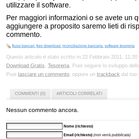
utilizzare il software.
Per maggiori informazioni o se avete un q
aggiungere a proposito saremo lieti di ri
commento.
flussi bancari
,
free download
,
riconciliazione bancaria
,
software tesoreria
Questo articolo é stato scritto in 22 Febbraio 2011, 11:20 
Download Gratis
,
Tesoreria
. Puoi seguire lo sviluppo del
Puoi
lasciare un commento
, oppure un
trackback
dal tuo 
COMMENTI (0)
ARTICOLI CORRELATI
Nessun commento ancora.
Nome (richiesto)
Email (richiesto)
(non verrà pubblicata)