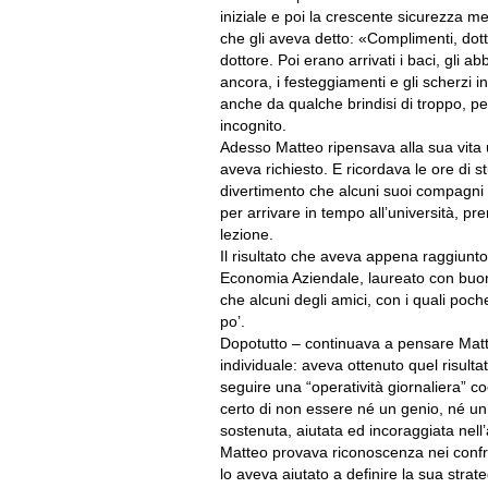
iniziale e poi la crescente sicurezza m
che gli aveva detto: «Complimenti, dott
dottore. Poi erano arrivati i baci, gli abb
ancora, i festeggiamenti e gli scherzi i
anche da qualche brindisi di troppo, pe
incognito.
Adesso Matteo ripensava alla sua vita u
aveva richiesto. E ricordava le ore di st
divertimento che alcuni suoi compagni c
per arrivare in tempo all’università, 
lezione.
Il risultato che aveva appena raggiunto 
Economia Aziendale, laureato con buoni
che alcuni degli amici, con i quali poc
po’.
Dopotutto – continuava a pensare Matteo
individuale: aveva ottenuto quel risulta
seguire una “operatività giornaliera” 
certo di non essere né un genio, né u
sostenuta, aiutata ed incoraggiata nell’
Matteo provava riconoscenza nei confron
lo aveva aiutato a definire la sua strat