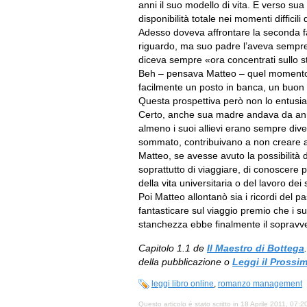
anni il suo modello di vita. E verso su
disponibilità totale nei momenti diffici
Adesso doveva affrontare la seconda fas
riguardo, ma suo padre l’aveva sempre
diceva sempre «ora concentrati sullo st
Beh – pensava Matteo – quel momento e
facilmente un posto in banca, un buon 
Questa prospettiva però non lo entusia
Certo, anche sua madre andava da anni
almeno i suoi allievi erano sempre diversi
sommato, contribuivano a non creare 
Matteo, se avesse avuto la possibilità d
soprattutto di viaggiare, di conoscere
della vita universitaria o del lavoro dei 
Poi Matteo allontanò sia i ricordi del pa
fantasticare sul viaggio premio che i s
stanchezza ebbe finalmente il sopravve
Capitolo 1.1 de
Il Maestro di Bottega
della pubblicazione o
Leggi il Prossi
leggi libro online
,
romanzo management
Questo articolo é stato scritto in 18 Aprile 2011, 07:2