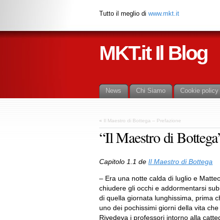
Tutto il meglio di
www.mkt.it
MKT.it Il Blog
News
Chi Siamo
Cookie policy
«
Il Maestro di Bottega – Prefazione
“Il Maestro di Bottega
Capitolo 1.1 de
Il Maestro di Bottega
– Era una notte calda di luglio e Matt
chiudere gli occhi e addormentarsi sub
di quella giornata lunghissima, prima c
uno dei pochissimi giorni della vita che
Rivedeva i professori intorno alla catt