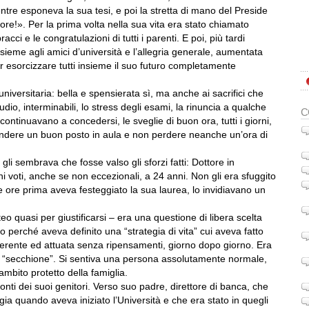
entre esponeva la sua tesi, e poi la stretta di mano del Preside
ore!». Per la prima volta nella sua vita era stato chiamato
racci e le congratulazioni di tutti i parenti. E poi, più tardi
nsieme agli amici d’università e l’allegria generale, aumentata
r esorcizzare tutti insieme il suo futuro completamente
niversitaria: bella e spensierata sì, ma anche ai sacrifici che
udio, interminabili, lo stress degli esami, la rinuncia a qualche
C
ontinuavano a concedersi, le sveglie di buon ora, tutti i giorni,
prendere un buon posto in aula e non perdere neanche un’ora di
gli sembrava che fosse valso gli sforzi fatti: Dottore in
 voti, anche se non eccezionali, a 24 anni. Non gli era sfuggito
he ore prima aveva festeggiato la sua laurea, lo invidiavano un
 quasi per giustificarsi – era una questione di libera scelta
to perché aveva definito una “strategia di vita” cui aveva fatto
coerente ed attuata senza ripensamenti, giorno dopo giorno. Era
n “secchione”. Si sentiva una persona assolutamente normale,
ambito protetto della famiglia.
ti dei suoi genitori. Verso suo padre, direttore di banca, che
egia quando aveva iniziato l’Università e che era stato in quegli