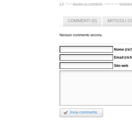
2.0
. Puoi
lasciare un commento
, oppure un
trackbac
COMMENTI (0)
ARTICOLI C
Nessun commento ancora.
Nome (rich
Email (rich
Sito web
Invia commento