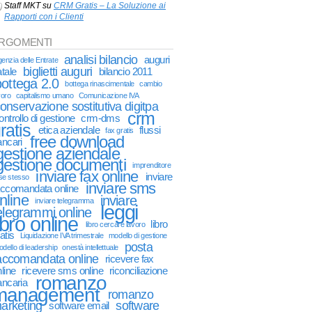
Staff MKT
su
CRM Gratis – La Soluzione ai
Rapporti con i Clienti
RGOMENTI
analisi bilancio
auguri
enzia delle Entrate
biglietti auguri
tale
bilancio 2011
bottega 2.0
bottega rinascimentale
cambio
voro
capitalismo umano
Comunicazione IVA
onservazione sostitutiva digitpa
crm
ontrollo di gestione
crm-dms
ratis
etica aziendale
flussi
fax gratis
free download
ancari
gestione aziendale
gestione documenti
imprenditore
inviare fax online
inviare
 se stesso
inviare sms
accomandata online
nline
inviare
inviare telegramma
leggi
elegrammi online
ibro online
libro
libro cercare lavoro
atis
Liquidazione IVA trimestrale
modello di gestione
posta
dello di leadership
onestà intellettuale
accomandata online
ricevere fax
line
ricevere sms online
riconciliazione
romanzo
ancaria
management
romanzo
arketing
software
software email