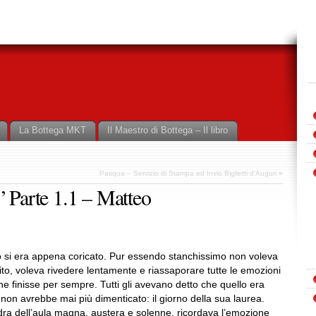
La Bottega MKT
Il Maestro di Bottega – Il libro
Pasqua – Servizio di Stampa ed Invio Biglietti d’Auguri
»
” Parte 1.1 – Matteo
eo si era appena coricato. Pur essendo stanchissimo non voleva
ito, voleva rivedere lentamente e riassaporare tutte le emozioni
he finisse per sempre. Tutti gli avevano detto che quello era
 non avrebbe mai più dimenticato: il giorno della sua laurea.
edra dell’aula magna, austera e solenne, ricordava l’emozione