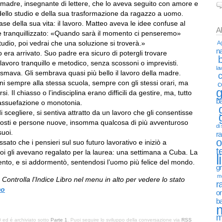
a madre, insegnante di lettere, che lo aveva seguito con amore e
li dello studio e della sua trasformazione da ragazzo a uomo.
e della sua vita: il lavoro. Matteo aveva le idee confuse al
A
 tranquillizzato: «Quando sarà il momento ci penseremo»
udio, poi vedrai che una soluzione si troverà.»
Ag
na
ra arrivato. Suo padre era sicuro di potergli trovare
lavoro tranquillo e metodico, senza scossoni o imprevisti.
la
smava. Gli sembrava quasi più bello il lavoro della madre.
c
 sempre alla stessa scuola, sempre con gli stessi orari, ma
c
g
. Il chiasso o l’indisciplina erano difficili da gestire, ma, tutto
b
assuefazione o monotonia.
i scegliere, si sentiva attratto da un lavoro che gli consentisse
 posti e persone nuove, insomma qualcosa di più avventuroso
di
suoi.
r
o
ssato che i pensieri sul suo futuro lavorativo e iniziò a
t
uoi gli avevano regalato per la laurea: una settimana a Cuba. La
l
nto, e si addormentò, sentendosi l’uomo più felice del mondo.
gr
mo
. Controlla l’Indice Libro nel menu in alto per vedere lo stato
r
mo
on
b
m
0 ed é archiviato sotto
Parte 1
. Puoi seguire lo sviluppo della conversazione via
RSS