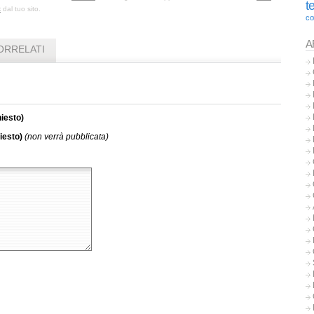
t
k
dal tuo sito.
co
A
ORRELATI
iesto)
iesto)
(non verrà pubblicata)